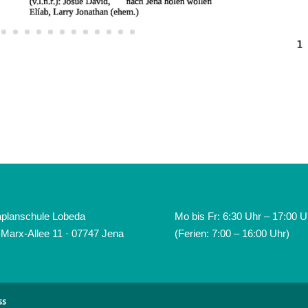
planschule Lobeda
Mo bis Fr: 6:30 Uhr – 17:00 U
-Marx-Allee 11 · 07747 Jena
(Ferien: 7:00 – 16:00 Uhr)
ss