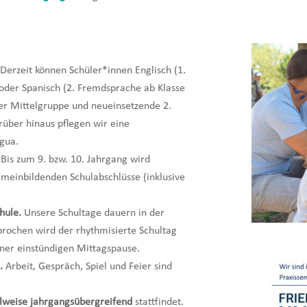
Derzeit können Schüler*innen Englisch (1.
 oder Spanisch (2. Fremdsprache ab Klasse
der Mittelgruppe und neueinsetzende 2.
rüber hinaus pflegen wir eine
agua.
 Bis zum 9. bzw. 10. Jahrgang wird
emeinbildenden Schulabschlüsse (inklusive
chule.
Unsere Schultage dauern in der
brochen wird der rhythmisierte Schultag
ner einstündigen Mittagspause.
n.
Arbeit, Gespräch, Spiel und Feier sind
ilweise jahrgangsübergreifend
stattfindet.